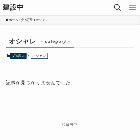
建設中
ホーム
父’s育児
オシャレ
オシャレ
– category –
父’s育児
オシャレ
記事が見つかりませんでした。
©
建設中.